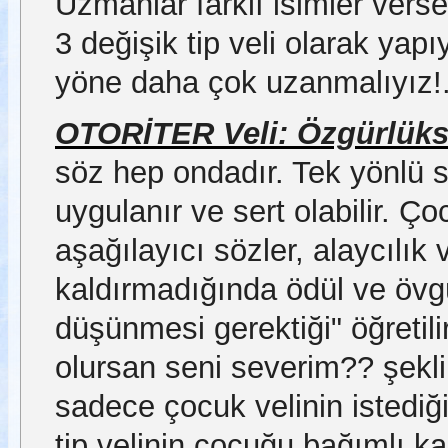
Uzmanlar farklı isimler verse
3 değişik tip veli olarak yap
yöne daha çok uzanmalıyız!.
OTORİTER Veli: Özgürlüksüz
söz hep ondadır. Tek yönlü s
uygulanır ve sert olabilir. Ço
aşağılayıcı sözler, alaycılık 
kaldırmadığında ödül ve övgü
düşünmesi gerektiği" öğretilir
olursan seni severim?? şeklin
sadece çocuk velinin istediğ
tip velinin çocuğu bağımlı ka