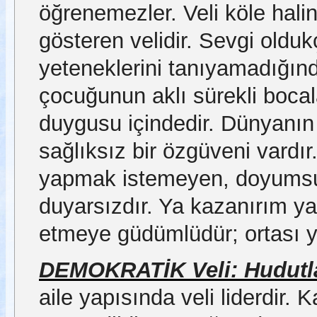
öğrenemezler. Veli köle hali
gösteren velidir. Sevgi oldukç
yeteneklerini tanıyamadığın
çocuğunun aklı sürekli bocal
duygusu içindedir. Dünyanın
sağlıksız bir özgüveni vardır
yapmak istemeyen, doyumsuz
duyarsızdır. Ya kazanırım y
etmeye güdümlüdür; ortası y
DEMOKRATİK Veli: Hudutlar
aile yapısında veli liderdir. K