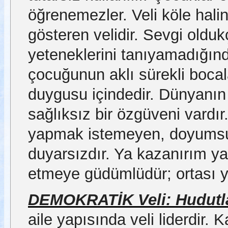
öğrenemezler. Veli köle hali
gösteren velidir. Sevgi oldukç
yeteneklerini tanıyamadığın
çocuğunun aklı sürekli bocal
duygusu içindedir. Dünyanın
sağlıksız bir özgüveni vardır
yapmak istemeyen, doyumsuz
duyarsızdır. Ya kazanırım y
etmeye güdümlüdür; ortası y
DEMOKRATİK Veli: Hudutlar
aile yapısında veli liderdir. K