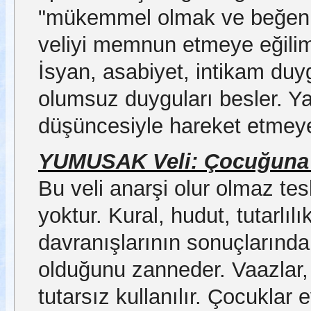
"mükemmel olmak ve beğenil
veliyi memnun etmeye eğilimlid
İsyan, asabiyet, intikam duyg
olumsuz duyguları besler. Y
düşüncesiyle hareket etmeye
YUMUSAK Veli: Çocuğuna h
Bu veli anarşi olur olmaz te
yoktur. Kural, hudut, tutarlı
davranışlarının sonuçlarından
olduğunu zanneder. Vaazlar, 
tutarsız kullanılır. Çocuklar