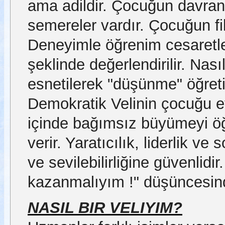
ama adildir. Çocuğun davran
semereler vardır. Çocuğun fiki
Deneyimle öğrenim cesaretlend
şeklinde değerlendirilir. Nas
esnetilerek "düşünme" öğretil
Demokratik Velinin çocuğu e
içinde bağımsız büyümeyi öğ
verir. Yaratıcılık, liderlik ve
ve sevilebilirliğine güvenlidir.
kazanmalıyım !" düşüncesind
NASIL BIR VELIYIM?