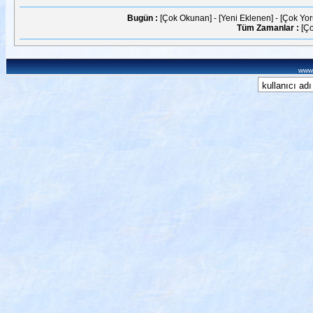
Bugün :
[Çok Okunan]
-
[Yeni Eklenen]
-
[Çok Yo
Tüm Zamanlar :
[Ç
www.