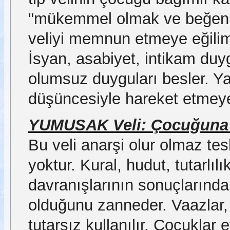
"mükemmel olmak ve beğenil
veliyi memnun etmeye eğilimlid
İsyan, asabiyet, intikam duyg
olumsuz duyguları besler. Y
düşüncesiyle hareket etmeye
YUMUSAK Veli: Çocuğuna h
Bu veli anarşi olur olmaz te
yoktur. Kural, hudut, tutarlı
davranışlarının sonuçlarından
olduğunu zanneder. Vaazlar, 
tutarsız kullanılır. Çocuklar