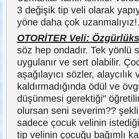
3 değişik tip veli olarak yap
yöne daha çok uzanmalıyız!.
OTORİTER Veli: Özgürlüksüz
söz hep ondadır. Tek yönlü s
uygulanır ve sert olabilir. Ço
aşağılayıcı sözler, alaycılık 
kaldırmadığında ödül ve övgü
düşünmesi gerektiği" öğretilir
olursan seni severim?? şeklin
sadece çocuk velinin istediğ
tip velinin çocuğu bağımlı ka