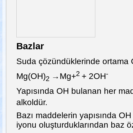
Bazlar
Suda çözündüklerinde ortama
2
-
Mg(OH)
→Mg+
+ 2OH
2
Yapısında OH bulanan her madd
alkoldür.
Bazı maddelerin yapısında OH
iyonu oluşturduklarından baz öze