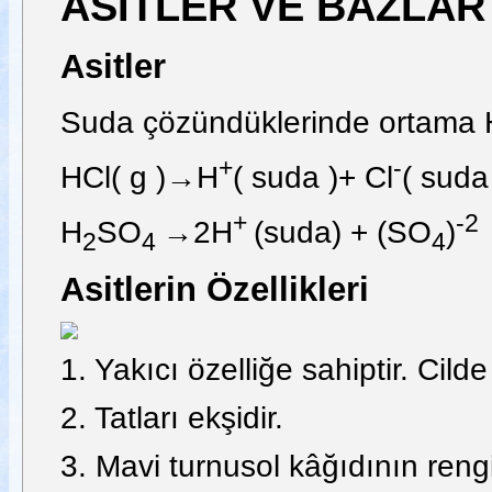
ASİTLER VE BAZLAR
Asitler
Suda çözündüklerinde ortama 
+
-
HCl( g )→H
( suda )+ Cl
( suda
+
-2
H
SO
→2H
(suda) + (SO
)
2
4
4
Asitlerin Özellikleri
1. Yakıcı özelliğe sahiptir. Cilde
2. Tatları ekşidir.
3. Mavi turnusol kâğıdının reng