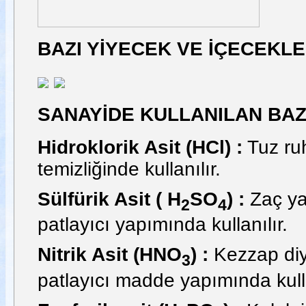
BAZI YİYECEK VE İÇECEKLE
SANAYİDE KULLANILAN BAZ
Hidroklorik Asit (HCl) :
Tuz ruh
temizliğinde kullanılır.
Sülfürik Asit ( H
SO
) :
Zaç yağ
2
4
patlayıcı yapımında kullanılır.
Nitrik Asit (HNO
) :
Kezzap diye
3
patlayıcı madde yapımında kulla