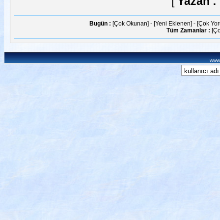
[
Yazan :
Bugün :
[Çok Okunan]
-
[Yeni Eklenen]
-
[Çok Yo
Tüm Zamanlar :
[Ç
www.