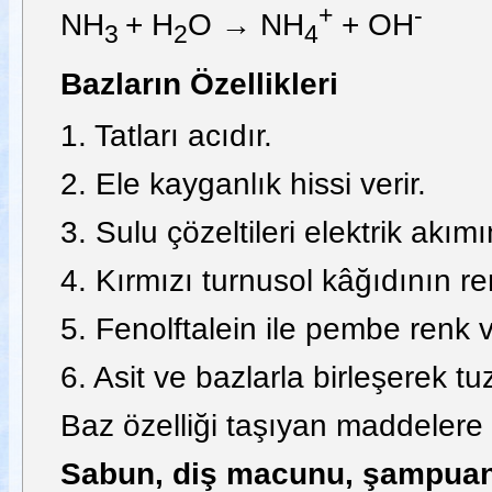
+
-
NH
+ H
O → NH
+ OH
3
2
4
Bazların Özellikleri
1. Tatları acıdır.
2. Ele kayganlık hissi verir.
3. Sulu çözeltileri elektrik akımını
4. Kırmızı turnusol kâğıdının re
5. Fenolftalein ile pembe renk v
6. Asit ve bazlarla birleşerek tu
Baz özelliği taşıyan maddelere
Sabun, diş macunu, şampuan