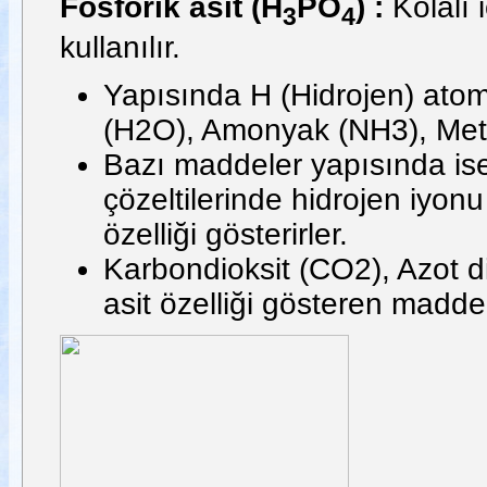
Fosforik asit (H
PO
) :
Kolalı 
3
4
kullanılır.
Yapısında H (Hidrojen) atom
(H2O), Amonyak (NH3), Meta
Bazı maddeler yapısında ise
çözeltilerinde hidrojen iyon
özelliği gösterirler.
Karbondioksit (CO2), Azot d
asit özelliği gösteren maddel