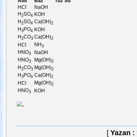
Asit
Baz
Tuz
Su
HCI
NaOH
H
SO
KOH
2
4
H
SO
Ca(OH)
2
4
2
H
PO
KOH
3
4
H
CO
Ca(OH)
2
3
2
NH
HCI
3
HNO
NaOH
3
HNO
Mg(OH)
3
2
H
CO
Mg(OH)
2
3
2
H
PO
Ca(OH)
3
4
2
Mg(OH)
HCI
2
HNO
KOH
3
.
[
Yazan :