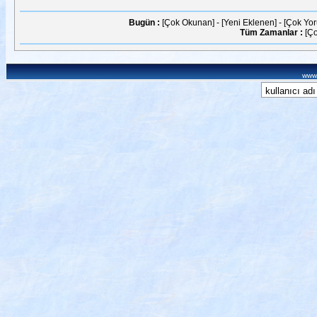
Bugün :
[Çok Okunan]
-
[Yeni Eklenen]
-
[Çok Yo
Tüm Zamanlar :
[Ç
www.