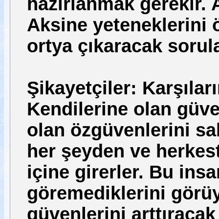
hazırlanmak gerekir.
Aksine yeteneklerini 
ortya çıkaracak soru
Şikayetçiler: Karşıla
Kendilerine olan güven
olan özgüvenlerini s
her şeyden ve herkest
içine girerler. Bu ins
göremediklerini görü
güvenlerini arttıracak