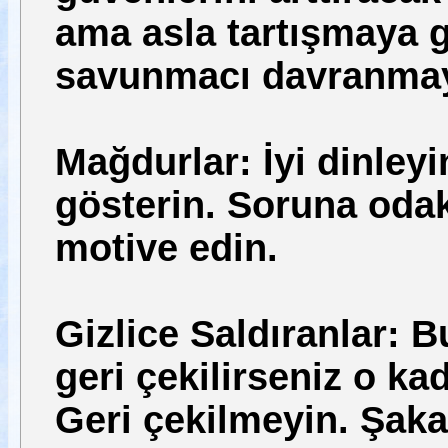
ama asla tartışmaya g
savunmacı davranmay
Mağdurlar: İyi dinleyi
gösterin. Soruna oda
motive edin.
Gizlice Saldıranlar: B
geri çekilirseniz o k
Geri çekilmeyin. Şak