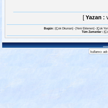
[
Yazan :
Bugün :
[Çok Okunan]
-
[Yeni Eklenen]
-
[Çok Yo
Tüm Zamanlar :
[Ç
www.