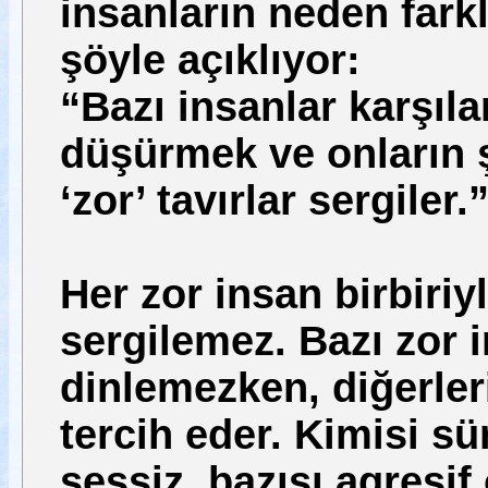
insanların neden farklı
şöyle açıklıyor:
“Bazı insanlar karşıl
düşürmek ve onların ş
‘zor’ tavırlar sergiler.
Her zor insan birbiriy
sergilemez. Bazı zor 
dinlemezken, diğerle
tercih eder. Kimisi süre
sessiz, bazısı agresif