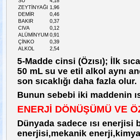
SU
4,18
ZEYTİNYAĞI
1,96
DEMİR
0,46
BAKIR
0,37
CIVA
0,12
ALÜMİNYUM
0,91
ÇİNKO
0,39
ALKOL
2,54
5-Madde cinsi (Özısı);
İlk sıc
50 mL su ve etil alkol aynı and
son sıcaklığı daha fazla olur.
Bunun sebebi iki maddenin ısı
ENERJİ DÖNÜŞÜMÜ VE ÖZ
Dünyada sadece ısı enerjisi b
enerjisi,mekanik enerji,kimyasa