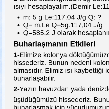
ısıyı hesaplayalım.(Demir Le:11
m: 5 g Le:117.04 J/g Q: ?
Q= m.Le Q=5g.117,04 J/g
Q=585,2 J olarak hesaplanır
Buharlaşmanın Etkileri
1-
Elimize kolonya döktüğümüzde,
hissederiz. Bunun nedeni kolony
almasıdır. Elimiz ısı kaybettiği 
buharlaşabilir.
2-
Yazın havuzdan yada denizde
üşüdüğümüzü hissederiz. Bunun
buharlaşmak için vücudumuzun 