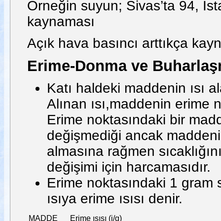
Örneğin suyun; Sivas’ta 94, İs
kaynaması
Açık hava basıncı arttıkça kayn
Erime-Donma ve Buharlaş
Katı haldeki maddenin ısı al
Alınan ısı,maddenin erime no
Erime noktasındaki bir madd
değişmediği ancak maddenin 
almasına rağmen sıcaklığını
değişimi için harcamasıdır.
Erime noktasındaki 1 gram s
ısıya erime ısısı denir.
MADDE
Erime ısısı (j/g)