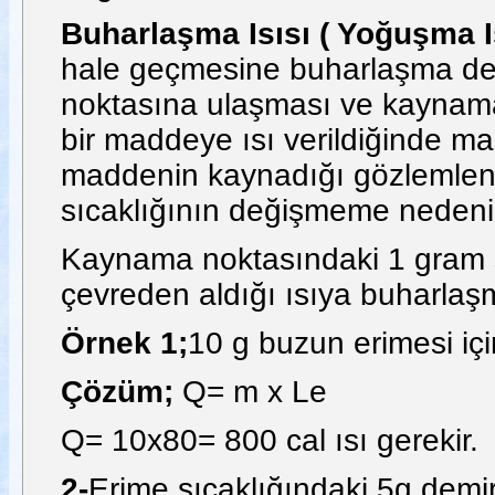
Buharlaşma Isısı ( Yoğuşma Is
hale geçmesine buharlaşma den
noktasına ulaşması ve kaynamas
bir maddeye ısı verildiğinde m
maddenin kaynadığı gözlemleni
sıcaklığının değişmeme nedeni a
Kaynama noktasındaki 1 gram s
çevreden aldığı ısıya buharlaşma
Örnek 1;
10 g buzun erimesi içi
Çözüm;
Q= m x Le
Q= 10x80= 800 cal ısı gerekir.
2-
Erime sıcaklığındaki 5g demi