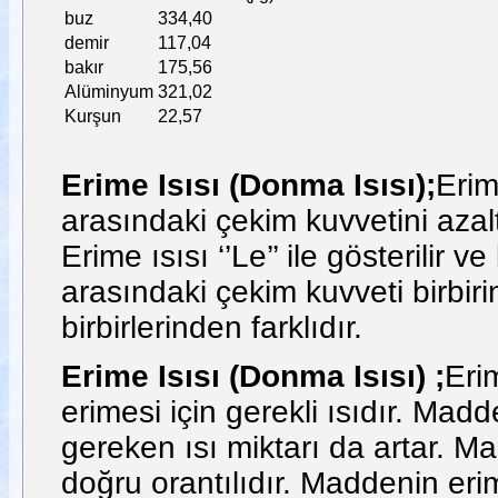
buz
334,40
demir
117,04
bakır
175,56
Alüminyum
321,02
Kurşun
22,57
Erime Isısı (Donma Isısı);
Erim
arasındaki çekim kuvvetini azal
Erime ısısı ‘’Le’’ ile gösterilir v
arasındaki çekim kuvveti birbiri
birbirlerinden farklıdır.
Erime Isısı (Donma Isısı) ;
Eri
erimesi için gerekli ısıdır. Mad
gereken ısı miktarı da artar. Ma
doğru orantılıdır. Maddenin erime