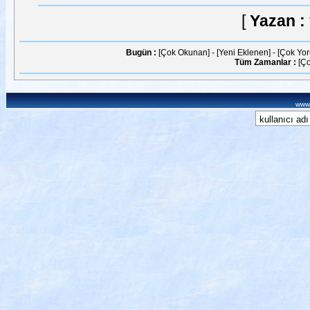
[
Yazan :
Bugün :
[Çok Okunan]
-
[Yeni Eklenen]
-
[Çok Yo
Tüm Zamanlar :
[Ç
www.