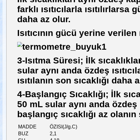
farklı ısıtıcılarla ısıtılırlarsa
daha az olur.
Isıtıcının gücü yerine verilen 
3-Isıtma Süresi; İlk sıcaklıkl
sular aynı anda özdeş ısıtıcılar
ısıtılanın son sıcaklığı daha a
4-Başlangıç Sıcaklığı;
İlk sıc
50 mL sular aynı anda özdeş ısı
başlangıç sıcaklığı az olanın 
MADDE
ÖZISI(J/g.C)
BUZ
2,1