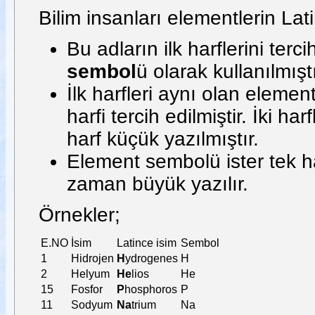
Bilim insanları elementlerin Lat
Bu adların ilk harflerini terc
sembol
ü olarak kullanılmıştı
İlk harfleri aynı olan elemen
harfi tercih edilmiştir. İki h
harf küçük yazılmıştır.
Element sembolü ister tek har
zaman büyük yazılır.
Örnekler;
E.NO
İsim
Latince isim
Sembol
1
Hidrojen
H
ydrogenes
H
2
Helyum
He
lios
He
15
Fosfor
P
hosphoros
P
11
Sodyum
Na
trium
Na