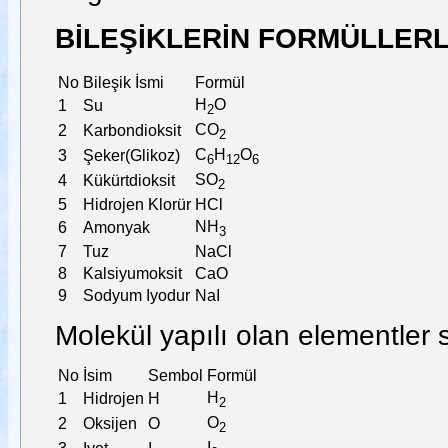
BİLEŞİKLERİN FORMÜLLERL
No
Bileşik İsmi
Formül
H
O
1
Su
2
CO
2
Karbondioksit
2
C
H
O
3
Şeker(Glikoz)
6
12
6
SO
4
Kükürtdioksit
2
5
Hidrojen Klorür
HCl
NH
6
Amonyak
3
7
Tuz
NaCl
8
Kalsiyumoksit
CaO
9
Sodyum Iyodur
NaI
Molekül yapılı olan elementler se
No
İsim
Sembol
Formül
H
1
Hidrojen
H
2
O
2
Oksijen
O
2
I