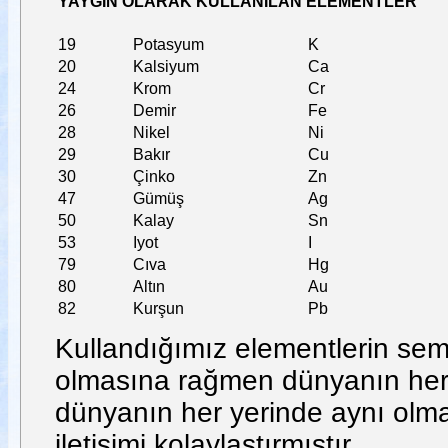
YAYGIN OLARAK KULLANILAN ELEMENTLER
19
Potasyum
K
20
Kalsiyum
Ca
24
Krom
Cr
26
Demir
Fe
28
Nikel
Ni
29
Bakır
Cu
30
Çinko
Zn
47
Gümüş
Ag
50
Kalay
Sn
53
Iyot
I
79
Cıva
Hg
80
Altın
Au
82
Kurşun
Pb
Kullandığımız elementlerin sembol
olmasına rağmen dünyanın her 
dünyanın her yerinde aynı olması
iletişimi kolaylaştırmıştır.