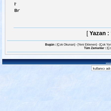
-
I
-
Br
[
Yazan :
Bugün :
[Çok Okunan]
-
[Yeni Eklenen]
-
[Çok Yo
Tüm Zamanlar :
[Ç
www.