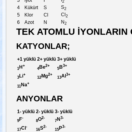
3
Iyot
I
2
S
4
Kükürt
S
2
Cl
5
Klor
Cl
2
N
6
Azot
N
2
TEK ATOMLU İYONLARIN
KATYONLAR;
+1 yüklü
2+ yüklü
3+ yüklü
+
2+
3+
H
Be
B
1
4
5
+
2+
3+
Li
Mg
Al
3
12
13
+
Na
11
ANYONLAR
1- yüklü
2- yüklü
3- yüklü
-
2-
3-
F
O
N
9
8
7
-
2-
3-
Cl
S
P
17
16
15