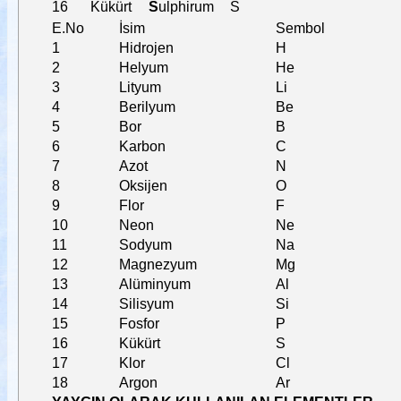
16
Kükürt
S
ulphirum
S
E.No
İsim
Sembol
1
Hidrojen
H
2
Helyum
He
3
Lityum
Li
4
Berilyum
Be
5
Bor
B
6
Karbon
C
7
Azot
N
8
Oksijen
O
9
Flor
F
10
Neon
Ne
11
Sodyum
Na
12
Magnezyum
Mg
13
Alüminyum
Al
14
Silisyum
Si
15
Fosfor
P
16
Kükürt
S
17
Klor
Cl
18
Argon
Ar