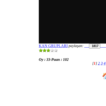
KAN GRUPLARI
paylaşan:
1817
Oy : 33-Puan : 102
[
1
]
2
3
4