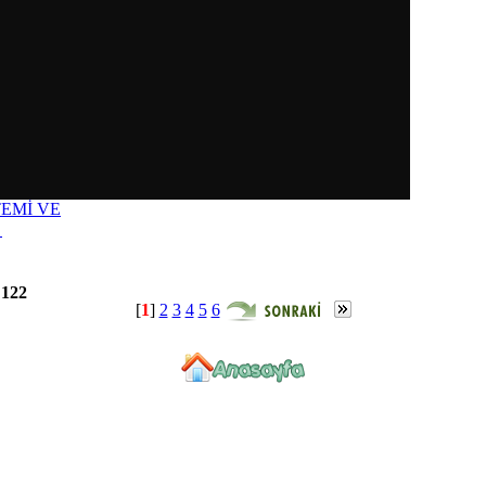
TEMİ VE
 122
[
1
]
2
3
4
5
6