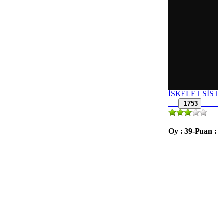
İSKELET SİS
1753
Oy : 39-Puan :