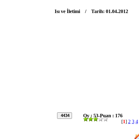
Isı ve İletimi / Tarih: 01.04.2012
Oy : 53-Puan : 176
4434
[
1
]
2
3
4