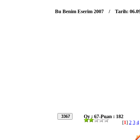
Bu Benim Eserim 2007 / Tarih: 06.09
Oy : 67-Puan : 182
3367
[
1
]
2
3
4