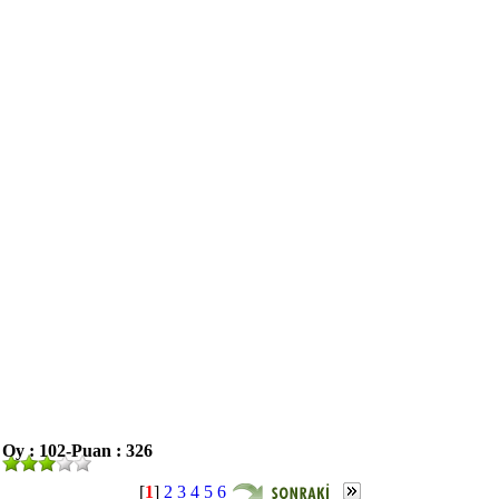
Oy : 102-Puan : 326
[
1
]
2
3
4
5
6