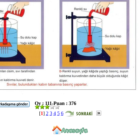
Oy : 111-Puan : 376
[
1
]
2
3
4
5
6