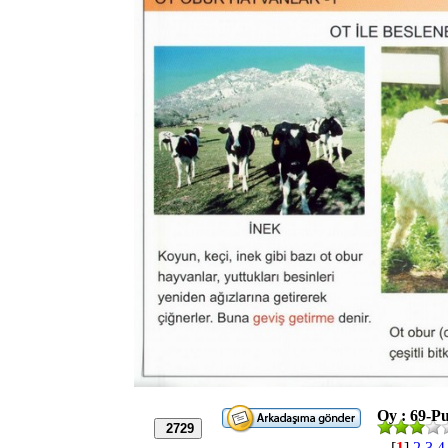
Oy : 69-Pu
2729
[
1
]
2
3
4