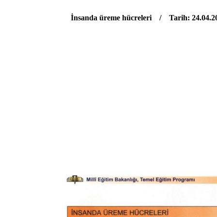
İns
and
a üreme hücreleri / Tarih: 24.04.2