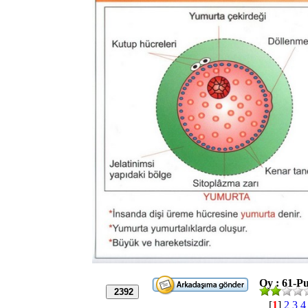
Oy : 61-Pu
2392
[
1
]
2
3
4