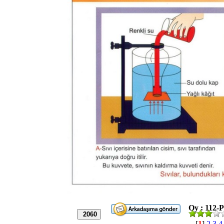
Oy : 112-P
2060
[
1
]
2
3
4