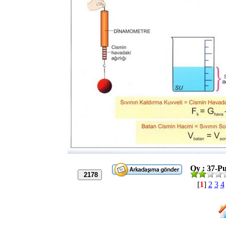
Oy : 37-Pu
2178
[
1
]
2
3
4