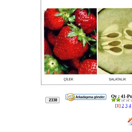
Oy : 41-Pu
2338
[
1
]
2
3
4