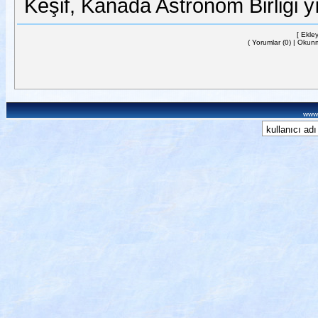
Keşif, Kanada Astronom Birliği yı
[ Ekle
(
Yorumlar (0)
| Okunm
www.