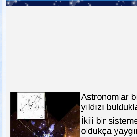
E
Astronomlar b
yıldızı buldukla
İkili bir sistem
oldukça yaygın