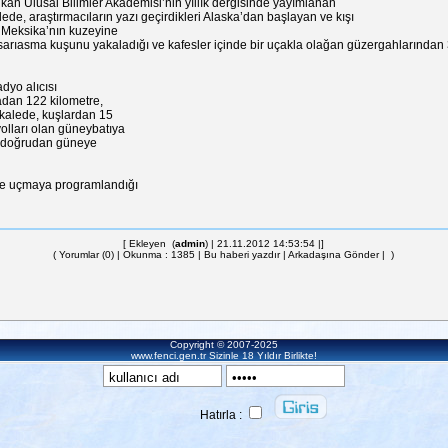
kan Ulusal Bilimler Akademisi’nin yıllık dergisinde yayımlanan
ede, araştırmacıların yazı geçirdikleri Alaska’dan başlayan ve kışı
e Meksika’nın kuzeyine
sarıasma kuşunu yakaladığı ve kafesler içinde bir uçakla olağan güzergahlarından 
dyo alıcısı
radan 122 kilometre,
akalede, kuşlardan 15
yolları olan güneybatıya
ise doğrudan güneye
tte uçmaya programlandığı
[ Ekleyen (
admin
) | 21.11.2012 14:53:54 |]
(
Yorumlar (0)
| Okunma : 1385 |
Bu haberi yazdır
|
Arkadaşına Gönder
| )
Copyright © 2007-2025
www.fenci.gen.tr
Sizinle 18 Yıldır Birlikte!
Hatırla :