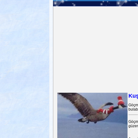
Kuş
Göçme
bulabi
..........
Göçme
güzerg