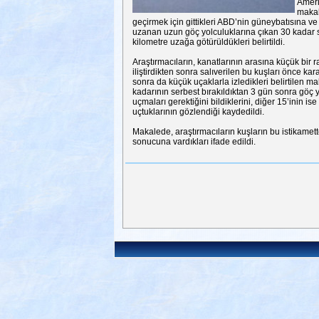
Ameri
makal
geçirmek için gittikleri ABD’nin güneybatısına v
uzanan uzun göç yolculuklarına çıkan 30 kadar 
kilometre uzağa götürüldükleri belirtildi.
Araştırmacıların, kanatlarının arasına küçük bir ra
iliştirdikten sonra salıverilen bu kuşları önce ka
sonra da küçük uçaklarla izledikleri belirtilen m
kadarının serbest bırakıldıktan 3 gün sonra göç 
uçmaları gerektiğini bildiklerini, diğer 15’inin 
uçtuklarının gözlendiği kaydedildi.
Makalede, araştırmacıların kuşların bu istikame
sonucuna vardıkları ifade edildi.