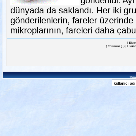
gönderildi. Ayn
dünyada da saklandı. Her iki gru
gönderilenlerin, fareler üzerinde
mikroplarının, fareleri daha ça
[ Ekle
(
Yorumlar (0)
| Okunm
www.