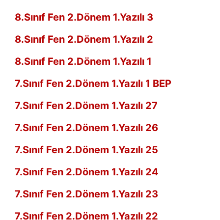
8.Sınıf Fen 2.Dönem 1.Yazılı 3
8.Sınıf Fen 2.Dönem 1.Yazılı 2
8.Sınıf Fen 2.Dönem 1.Yazılı 1
7.Sınıf Fen 2.Dönem 1.Yazılı 1 BEP
7.Sınıf Fen 2.Dönem 1.Yazılı 27
7.Sınıf Fen 2.Dönem 1.Yazılı 26
7.Sınıf Fen 2.Dönem 1.Yazılı 25
7.Sınıf Fen 2.Dönem 1.Yazılı 24
7.Sınıf Fen 2.Dönem 1.Yazılı 23
7.Sınıf Fen 2.Dönem 1.Yazılı 22