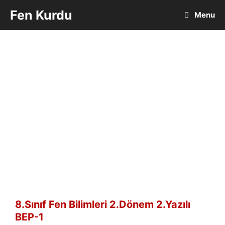
İçeriğe
Fen Kurdu
Menu
atla
8.Sınıf Fen Bilimleri 2.Dönem 2.Yazılı
BEP-1