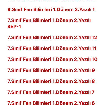
8.Sınıf Fen Bilimleri 1.Dönem 2.Yazılı 1
7.Sınıf Fen Bilimleri 1.Dönem 2.Yazılı
BEP-1
7.Sınıf Fen Bilimleri 1.Dönem 2.Yazılı 12
7.Sınıf Fen Bilimleri 1.Dönem 2.Yazılı 11
7.Sınıf Fen Bilimleri 1.Dönem 2.Yazılı 10
7.Sınıf Fen Bilimleri 1.Dönem 2.Yazılı 9
7.Sınıf Fen Bilimleri 1.Dönem 2.Yazılı 8
7.Sınıf Fen Bilimleri 1.Dönem 2.Yazılı 7
7.Sınıf Fen Bilimleri 1.Dönem 2.Yazılı 6