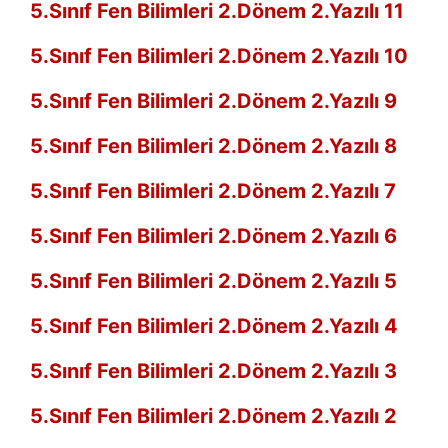
5.Sınıf Fen Bilimleri 2.Dönem 2.Yazılı 11
5.Sınıf Fen Bilimleri 2.Dönem 2.Yazılı 10
5.Sınıf Fen Bilimleri 2.Dönem 2.Yazılı 9
5.Sınıf Fen Bilimleri 2.Dönem 2.Yazılı 8
5.Sınıf Fen Bilimleri 2.Dönem 2.Yazılı 7
5.Sınıf Fen Bilimleri 2.Dönem 2.Yazılı 6
5.Sınıf Fen Bilimleri 2.Dönem 2.Yazılı 5
5.Sınıf Fen Bilimleri 2.Dönem 2.Yazılı 4
5.Sınıf Fen Bilimleri 2.Dönem 2.Yazılı 3
5.Sınıf Fen Bilimleri 2.Dönem 2.Yazılı 2