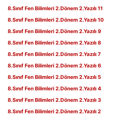
8.Sınıf Fen Bilimleri 2.Dönem 2.Yazılı 11
8.Sınıf Fen Bilimleri 2.Dönem 2.Yazılı 10
8.Sınıf Fen Bilimleri 2.Dönem 2.Yazılı 9
8.Sınıf Fen Bilimleri 2.Dönem 2.Yazılı 8
8.Sınıf Fen Bilimleri 2.Dönem 2.Yazılı 7
8.Sınıf Fen Bilimleri 2.Dönem 2.Yazılı 6
8.Sınıf Fen Bilimleri 2.Dönem 2.Yazılı 5
8.Sınıf Fen Bilimleri 2.Dönem 2.Yazılı 4
8.Sınıf Fen Bilimleri 2.Dönem 2.Yazılı 3
8.Sınıf Fen Bilimleri 2.Dönem 2.Yazılı 2