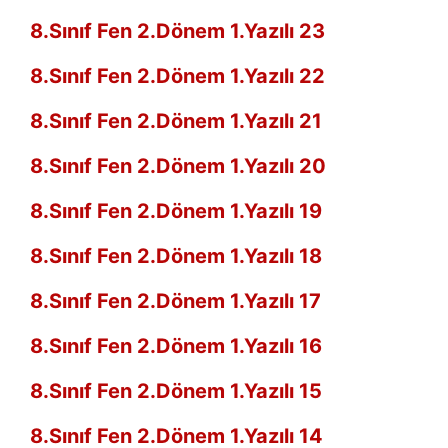
8.Sınıf Fen 2.Dönem 1.Yazılı 23
8.Sınıf Fen 2.Dönem 1.Yazılı 22
8.Sınıf Fen 2.Dönem 1.Yazılı 21
8.Sınıf Fen 2.Dönem 1.Yazılı 20
8.Sınıf Fen 2.Dönem 1.Yazılı 19
8.Sınıf Fen 2.Dönem 1.Yazılı 18
8.Sınıf Fen 2.Dönem 1.Yazılı 17
8.Sınıf Fen 2.Dönem 1.Yazılı 16
8.Sınıf Fen 2.Dönem 1.Yazılı 15
8.Sınıf Fen 2.Dönem 1.Yazılı 14