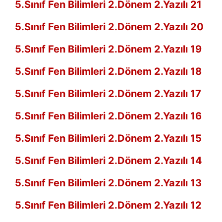
5.Sınıf Fen Bilimleri 2.Dönem 2.Yazılı 21
5.Sınıf Fen Bilimleri 2.Dönem 2.Yazılı 20
5.Sınıf Fen Bilimleri 2.Dönem 2.Yazılı 19
5.Sınıf Fen Bilimleri 2.Dönem 2.Yazılı 18
5.Sınıf Fen Bilimleri 2.Dönem 2.Yazılı 17
5.Sınıf Fen Bilimleri 2.Dönem 2.Yazılı 16
5.Sınıf Fen Bilimleri 2.Dönem 2.Yazılı 15
5.Sınıf Fen Bilimleri 2.Dönem 2.Yazılı 14
5.Sınıf Fen Bilimleri 2.Dönem 2.Yazılı 13
5.Sınıf Fen Bilimleri 2.Dönem 2.Yazılı 12