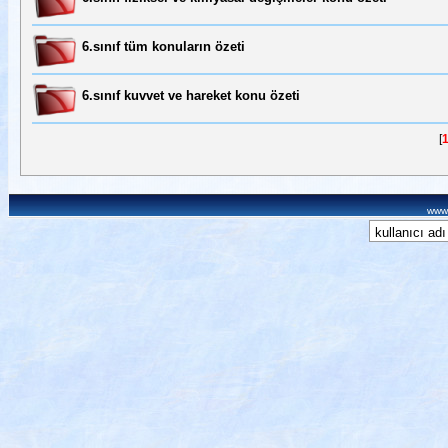
6.sınıf tüm konuların özeti
6.sınıf kuvvet ve hareket konu özeti
[
www.