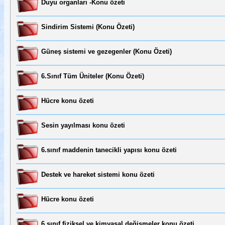
Duyu organları -Konu özeti
Sindirim Sistemi (Konu Özeti)
Güneş sistemi ve gezegenler (Konu Özeti)
6.Sınıf Tüm Üniteler (Konu Özeti)
Hücre konu özeti
Sesin yayılması konu özeti
6.sınıf maddenin tanecikli yapısı konu özeti
Destek ve hareket sistemi konu özeti
Hücre konu özeti
6.sınıf fiziksel ve kimyasal değişmeler konu özeti