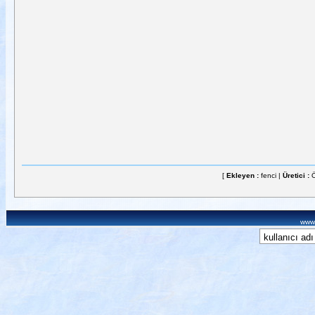
[
Ekleyen :
fenci |
Üretici :
www.