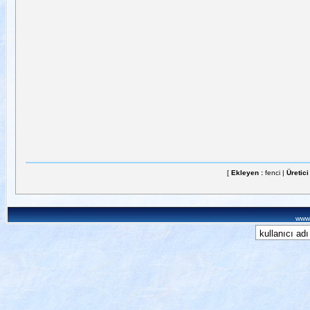
[
Ekleyen :
fenci |
Üretici
www.