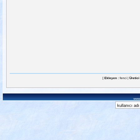
[
Ekleyen :
fenci |
Üretici
www.