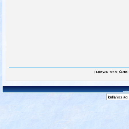
[
Ekleyen :
fenci |
Üretici
www.