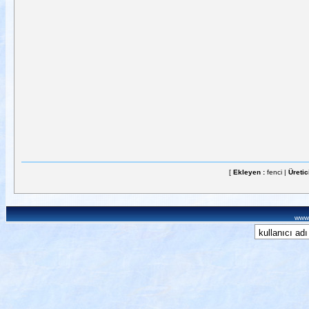
[
Ekleyen :
fenci |
Üretic
www.