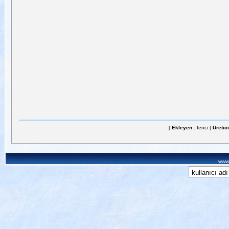
[
Ekleyen :
fenci |
Üretici
www.