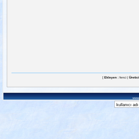
[
Ekleyen :
fenci |
Üretici
www.