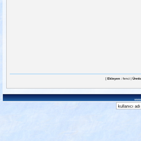
[
Ekleyen :
fenci |
Üreti
www.