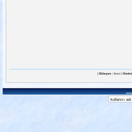
[
Ekleyen :
fenci |
Üretic
www.