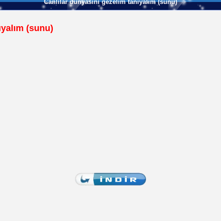
Canlılar dünyasını gezelim tanıyalım (sunu)
ıyalım (sunu)