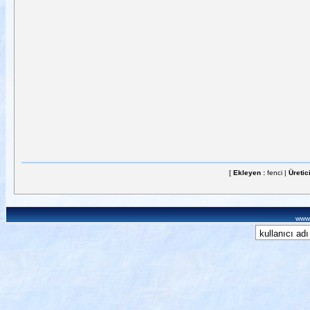
[
Ekleyen :
fenci |
Üretic
www.