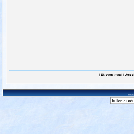
[
Ekleyen :
fenci |
Üretic
www.