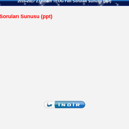
2016-2017 2.Dönem TEOG Fen Soruları Sunusu (ppt)
oruları Sunusu (ppt)