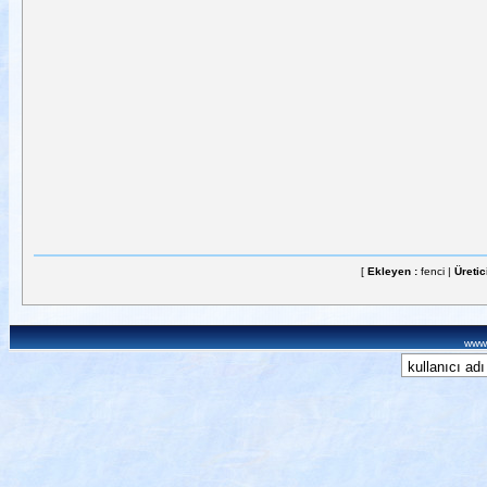
[
Ekleyen :
fenci |
Üretic
www.