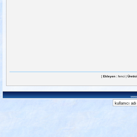
[
Ekleyen :
fenci |
Üretic
www.