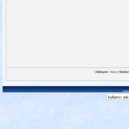
[
Ekleyen :
fenci |
Üretici
www.