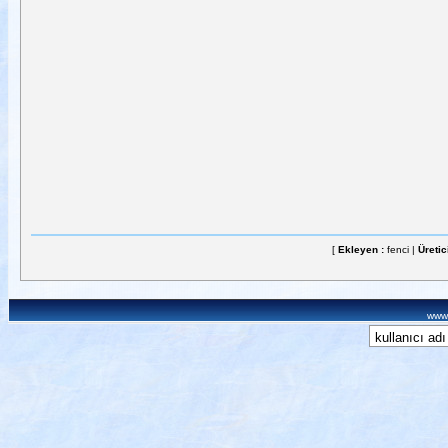
[
Ekleyen :
fenci |
Üretic
www.