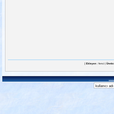
[
Ekleyen :
fenci |
Üretic
www.