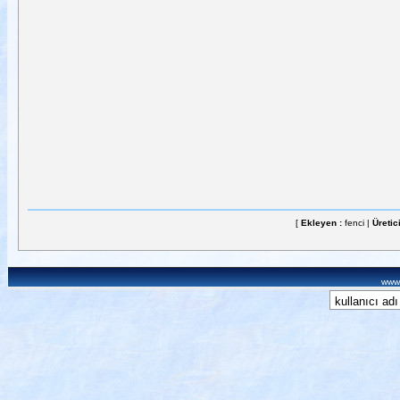
[
Ekleyen :
fenci |
Üretic
www.