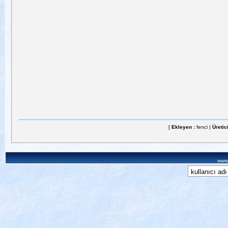
[
Ekleyen :
fenci |
Üretic
www.