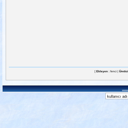
[
Ekleyen :
fenci |
Üretic
www.