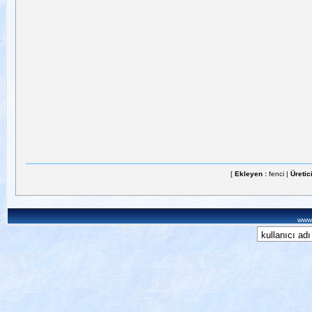
[
Ekleyen :
fenci |
Üretic
www.