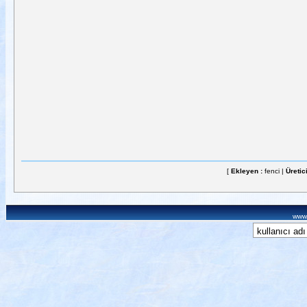
[
Ekleyen :
fenci |
Üretic
www.