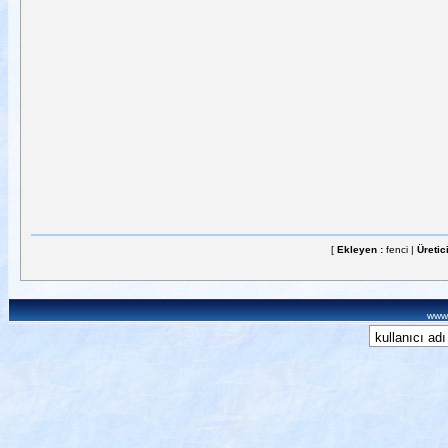
[
Ekleyen :
fenci |
Üretic
www.