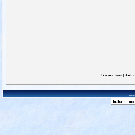
[
Ekleyen :
fenci |
Üretici
www.