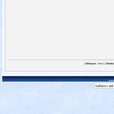
[
Ekleyen :
fenci |
Üretic
www.