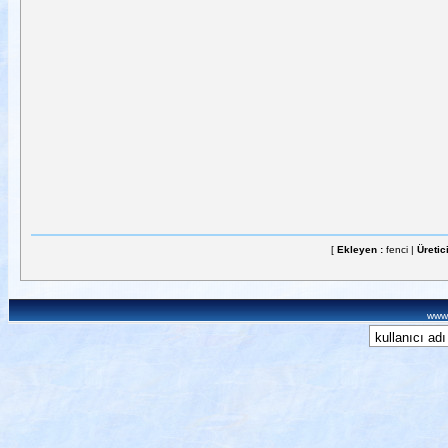
[
Ekleyen :
fenci |
Üretic
www.