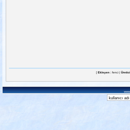
[
Ekleyen :
fenci |
Üretic
www.